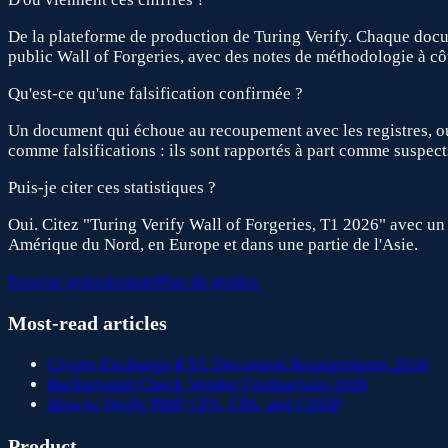
De la plateforme de production de Turing Verify. Chaque docume
public Wall of Forgeries, avec des notes de méthodologie à c
Qu'est-ce qu'une falsification confirmée ?
Un document qui échoue au recoupement avec les registres, ou
comme falsifications : ils sont rapportés à part comme suspect
Puis-je citer ces statistiques ?
Oui. Citez "Turing Verify Wall of Forgeries, T1 2026" avec un 
Amérique du Nord, en Europe et dans une partie de l'Asie.
Essayer gratuitement
Plus de guides
Most-read articles
Crypto Exchange KYC Document Requirements 2026
Background Check Vendor Comparison 2026
How to Verify PMP, CFA, CPA, and CISSP
Product