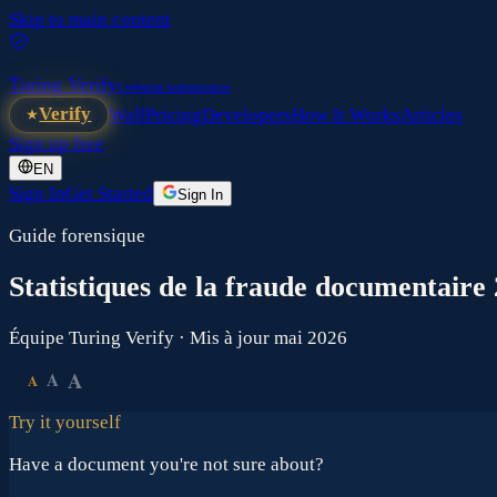
Skip to main content
Turing Verify
Credential Authentication
Verify
Wall
Pricing
Developers
How It Works
Articles
Sign up free
EN
Sign In
Get Started
Sign In
Guide forensique
Statistiques de la fraude documentaire
Équipe Turing Verify · Mis à jour mai 2026
A
A
A
Try it yourself
Have a document you're not sure about?