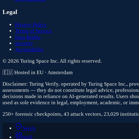
Legal
Privacy Policy
Terms of Service
Data Rights
Security
Accessibility
© 2026 Turing Space Inc. All rights reserved.
🇪🇺 Hosted in EU · Amsterdam
Disclaimer:
Turing Verify, operated by Turing Space Inc., prov
assessments — they do not constitute legal advice, professional
decisions made in reliance on AI-generated results. Users sh
used as sole evidence in legal, employment, academic, or imm
250+ forensic checkpoints, 43 attack vectors, 23,029 instituti
Verify
Wall