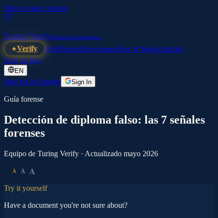
Skip to main content
Turing Verify
Credential Authentication
Verify
Wall
Pricing
Developers
How It Works
Articles
Sign up free
EN
Sign In
Get Started
Sign In
Guía forense
Detección de diploma falso: las 7 señales
forenses
Equipo de Turing Verify · Actualizado mayo 2026
A
A
A
Try it yourself
Have a document you're not sure about?