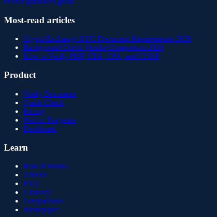
Probar gratis
Más guías
Most-read articles
Crypto Exchange KYC Document Requirements 2026
Background Check Vendor Comparison 2026
How to Verify PMP, CFA, CPA, and CISSP
Product
Verify Document
Quick Check
Pricing
Wall of Forgeries
Dashboard
Learn
How It Works
Articles
FAQ
Glossary
Comparisons
Whitepaper