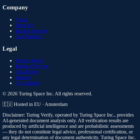
Company
About
Press Kit
Trust & Security
Live Statistics
Legal
Privacy Policy
Terms of Service
Data Rights
Security
Accessibility
© 2026 Turing Space Inc. All rights reserved.
🇪🇺 Hosted in EU · Amsterdam
Disclaimer:
Turing Verify, operated by Turing Space Inc., provides
AI-generated document analysis only. All verification results are
produced by artificial intelligence and are probabilistic assessments
— they do not constitute legal advice, professional certification, or
any legal determination of document authenticity. Turing Space Inc.