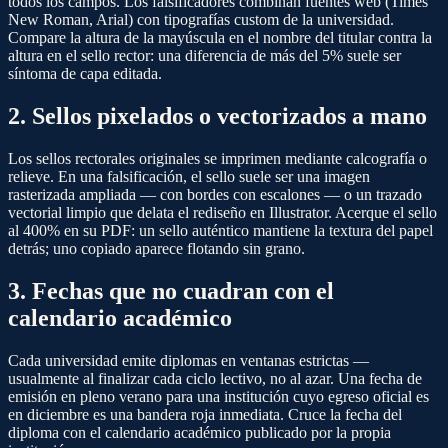
todos los campos. Los falsificadores combinan fuentes web (Times
New Roman, Arial) con tipografías custom de la universidad.
Compare la altura de la mayúscula en el nombre del titular contra la
altura en el sello rector: una diferencia de más del 5% suele ser
síntoma de capa editada.
2. Sellos pixelados o vectorizados a mano
Los sellos rectorales originales se imprimen mediante calcografía o
relieve. En una falsificación, el sello suele ser una imagen
rasterizada ampliada — con bordes con escalones — o un trazado
vectorial limpio que delata el rediseño en Illustrator. Acerque el sello
al 400% en su PDF: un sello auténtico mantiene la textura del papel
detrás; uno copiado aparece flotando sin grano.
3. Fechas que no cuadran con el
calendario académico
Cada universidad emite diplomas en ventanas estrictas —
usualmente al finalizar cada ciclo lectivo, no al azar. Una fecha de
emisión en pleno verano para una institución cuyo egreso oficial es
en diciembre es una bandera roja inmediata. Cruce la fecha del
diploma con el calendario académico publicado por la propia